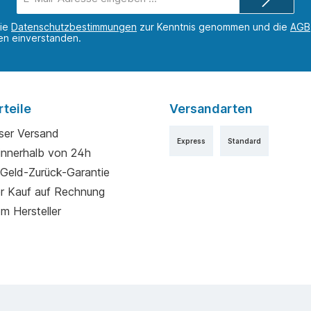
Mail-
Adresse*
die
Datenschutzbestimmungen
zur Kenntnis genommen und die
AGB
nen einverstanden.
teile
Versandarten
ser Versand
Express
Standard
innerhalb von 24h
Geld-Zurück-Garantie
r Kauf auf Rechnung
m Hersteller